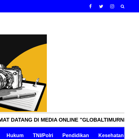
G DI MEDIA ONLINE "GLOBALTIMURNN.COM" INDEPE
Hukum
TNI/Polri
Pendidikan
Kesehatan
Pe