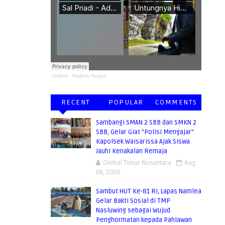
BERMANFAAT
Yaditsa
·
Bagimu Negeri
RECENT
POPULAR
COMMENTS
Sambangi SMAN 2 SBB dan SMKN 2
SBB, Gelar Giat "Polisi Mengajar"
Kapolsek Waisarissa Ajak Siswa
Jauhi Kenakalan Remaja
Global Timur Nusantara
Aug
06, 2026
Sambut HUT Ke-81 RI, Lapas Namlea
Gelar Bakti Sosial di TMP
Nasluwing sebagai Wujud
Penghormatan kepada Pahlawan