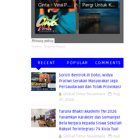
Yaditsa
·
Bagimu Negeri
RECENT
POPULAR
COMMENTS
Soroti Bentrok di Dobo, Widya
Pratiwi Serukan Masyarakat Jaga
Persaudaraan dan Tolak Provokasi
Global Timur Nusantara
Aug
07, 2026
Taruna Bhakti Akademi TNI 2026
Tanamkan Karakter dan Semangat
Bela Negara kepada Siswa Sekolah
Rakyat Terintegrasi 74 Kota Tual
Global Timur Nusantara
Aug