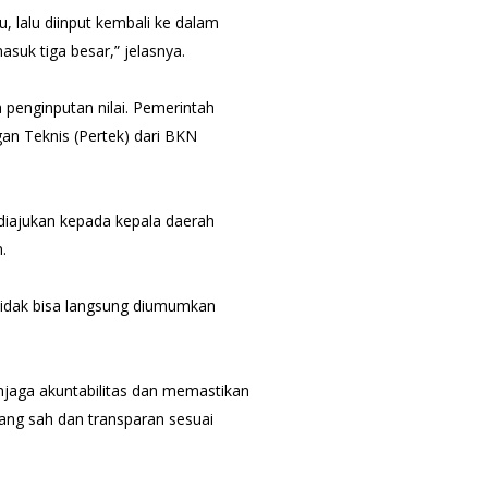
u, lalu diinput kembali ke dalam
asuk tiga besar,” jelasnya.
 penginputan nilai. Pemerintah
n Teknis (Pertek) dari BKN
 diajukan kepada kepala daerah
.
Tidak bisa langsung diumumkan
njaga akuntabilitas dan memastikan
yang sah dan transparan sesuai