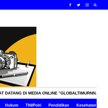
 DI MEDIA ONLINE "GLOBALTIMURNN.COM" INDEPEND
Hukum
TNI/Polri
Pendidikan
Kesehatan
Pe