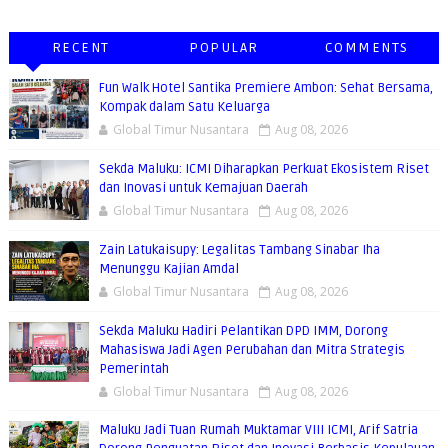
RECENT
POPULAR
COMMENTS
Fun Walk Hotel Santika Premiere Ambon: Sehat Bersama,
Kompak dalam Satu Keluarga
Global Timur Nusantara
Aug 08, 2026
Sekda Maluku: ICMI Diharapkan Perkuat Ekosistem Riset
dan Inovasi untuk Kemajuan Daerah
Global Timur Nusantara
Aug 08, 2026
Zain Latukaisupy: Legalitas Tambang Sinabar Iha
Menunggu Kajian Amdal
Global Timur Nusantara
Aug 08, 2026
Sekda Maluku Hadiri Pelantikan DPD IMM, Dorong
Mahasiswa Jadi Agen Perubahan dan Mitra Strategis
Pemerintah
Global Timur Nusantara
Aug 08, 2026
Maluku Jadi Tuan Rumah Muktamar VIII ICMI, Arif Satria