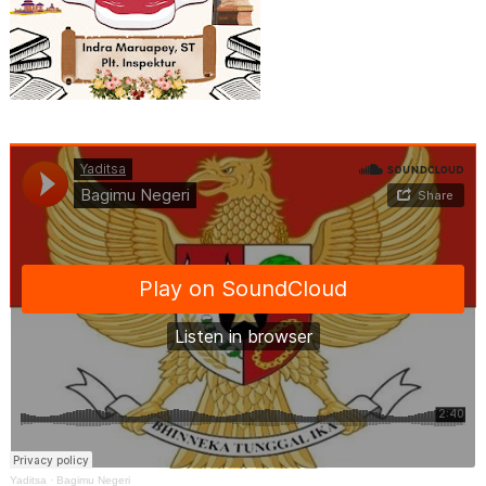
Yaditsa
·
Bagimu Negeri