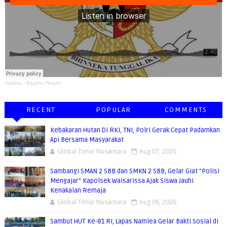
Yaditsa
·
Bagimu Negeri
RECENT
POPULAR
COMMENTS
Kebakaran Hutan Di RKI, TNI, Polri Gerak Cepat Padamkan
Api Bersama Masyarakat
Global Timur Nusantara
Aug 07, 2026
Sambangi SMAN 2 SBB dan SMKN 2 SBB, Gelar Giat "Polisi
Mengajar" Kapolsek Waisarissa Ajak Siswa Jauhi
Kenakalan Remaja
Global Timur Nusantara
Aug 06, 2026
Sambut HUT Ke-81 RI, Lapas Namlea Gelar Bakti Sosial di