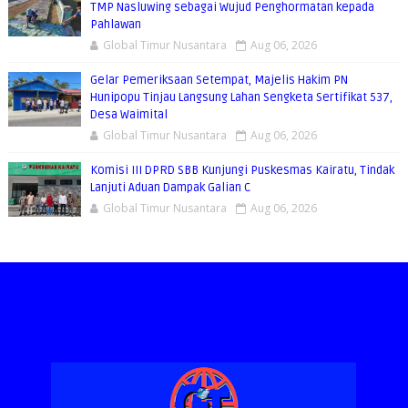
TMP Nasluwing sebagai Wujud Penghormatan kepada
Pahlawan
Global Timur Nusantara
Aug 06, 2026
Gelar Pemeriksaan Setempat, Majelis Hakim PN
Hunipopu Tinjau Langsung Lahan Sengketa Sertifikat 537,
Desa Waimital
Global Timur Nusantara
Aug 06, 2026
Komisi III DPRD SBB Kunjungi Puskesmas Kairatu, Tindak
Lanjuti Aduan Dampak Galian C
Global Timur Nusantara
Aug 06, 2026