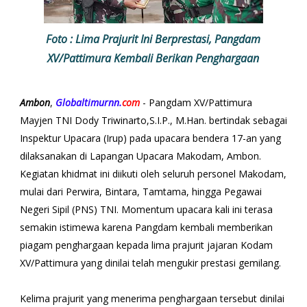
Foto : Lima Prajurit Ini Berprestasi, Pangdam
XV/Pattimura Kembali Berikan Penghargaan
Ambon
,
Globaltimurnn.
com
- Pangdam XV/Pattimura
Mayjen TNI Dody Triwinarto,S.I.P., M.Han. bertindak sebagai
Inspektur Upacara (Irup) pada upacara bendera 17-an yang
dilaksanakan di Lapangan Upacara Makodam, Ambon.
Kegiatan khidmat ini diikuti oleh seluruh personel Makodam,
mulai dari Perwira, Bintara, Tamtama, hingga Pegawai
Negeri Sipil (PNS) TNI. Momentum upacara kali ini terasa
semakin istimewa karena Pangdam kembali memberikan
piagam penghargaan kepada lima prajurit jajaran Kodam
XV/Pattimura yang dinilai telah mengukir prestasi gemilang.
​Kelima prajurit yang menerima penghargaan tersebut dinilai