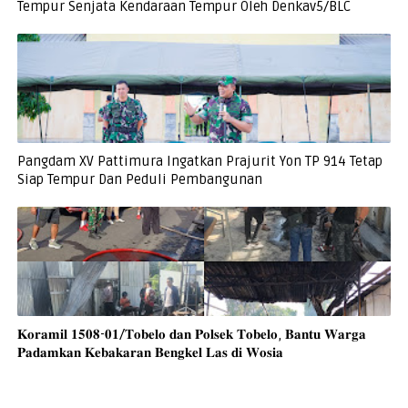
Tempur Senjata Kendaraan Tempur Oleh Denkav5/BLC
Pangdam XV Pattimura Ingatkan Prajurit Yon TP 914 Tetap
Siap Tempur Dan Peduli Pembangunan
𝐊𝐨𝐫𝐚𝐦𝐢𝐥 𝟏𝟓𝟎𝟖-𝟎𝟏/𝐓𝐨𝐛𝐞𝐥𝐨 𝐝𝐚𝐧 𝐏𝐨𝐥𝐬𝐞𝐤 𝐓𝐨𝐛𝐞𝐥𝐨, 𝐁𝐚𝐧𝐭𝐮 𝐖𝐚𝐫𝐠𝐚
𝐏𝐚𝐝𝐚𝐦𝐤𝐚𝐧 𝐊𝐞𝐛𝐚𝐤𝐚𝐫𝐚𝐧 𝐁𝐞𝐧𝐠𝐤𝐞𝐥 𝐋𝐚𝐬 𝐝𝐢 𝐖𝐨𝐬𝐢𝐚