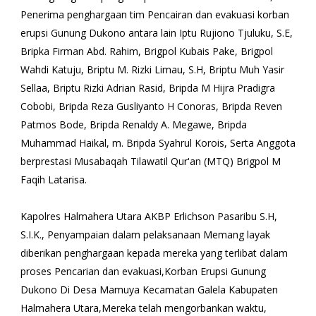
Penerima penghargaan tim Pencairan dan evakuasi korban
erupsi Gunung Dukono antara lain Iptu Rujiono Tjuluku, S.E,
Bripka Firman Abd. Rahim, Brigpol Kubais Pake, Brigpol
Wahdi Katuju, Briptu M. Rizki Limau, S.H, Briptu Muh Yasir
Sellaa, Briptu Rizki Adrian Rasid, Bripda M Hijra Pradigra
Cobobi, Bripda Reza Gusliyanto H Conoras, Bripda Reven
Patmos Bode, Bripda Renaldy A. Megawe, Bripda
Muhammad Haikal, m. Bripda Syahrul Korois, Serta Anggota
berprestasi Musabaqah Tilawatil Qur'an (MTQ) Brigpol M
Faqih Latarisa.
Kapolres Halmahera Utara AKBP Erlichson Pasaribu S.H,
S.I.K., Penyampaian dalam pelaksanaan Memang layak
diberikan penghargaan kepada mereka yang terlibat dalam
proses Pencarian dan evakuasi,Korban Erupsi Gunung
Dukono Di Desa Mamuya Kecamatan Galela Kabupaten
Halmahera Utara,Mereka telah mengorbankan waktu,