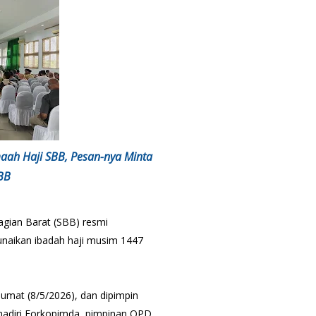
maah Haji SBB, Pesan-nya Minta
BB
gian Barat (SBB) resmi
naikan ibadah haji musim 1447
Jumat (8/5/2026), dan dipimpin
ihadiri Forkopimda, pimpinan OPD,