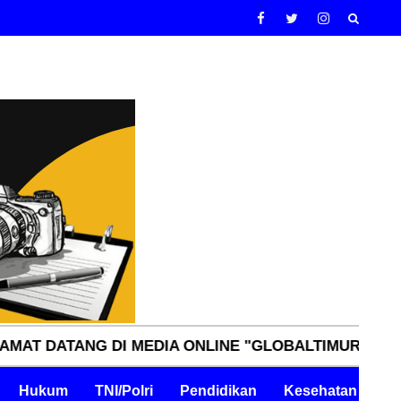
G DI MEDIA ONLINE "GLOBALTIMURNN.COM" INDEPEN
Hukum
TNI/Polri
Pendidikan
Kesehatan
Pe