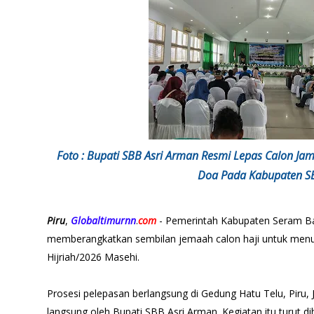
Foto : Bupati SBB Asri Arman Resmi Lepas Calon Ja
Doa Pada Kabupaten S
Piru
,
Globaltimurnn
.
com
- Pemerintah Kabupaten Seram Ba
memberangkatkan sembilan jemaah calon haji untuk menu
Hijriah/2026 Masehi.
Prosesi pelepasan berlangsung di Gedung Hatu Telu, Piru, 
langsung oleh Bupati SBB Asri Arman. Kegiatan itu turut d