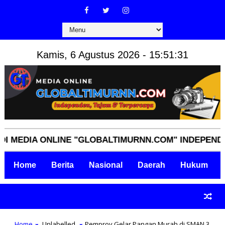
Kamis, 6 Agustus 2026 - 15:51:32
IA ONLINE "GLOBALTIMURNN.COM" INDEPENDEN, TAJ
Home
Berita
Nasional
Daerah
Hukum
Home
Unlabelled
Pemprov Gelar Pangan Murah di SMAN 3