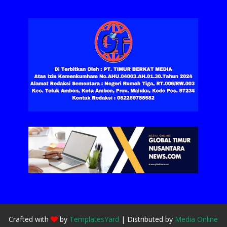
Crafted with
by
TemplatesYard
| Distributed by
Media Online