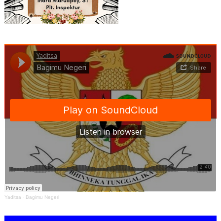
Yaditsa
·
Bagimu Negeri