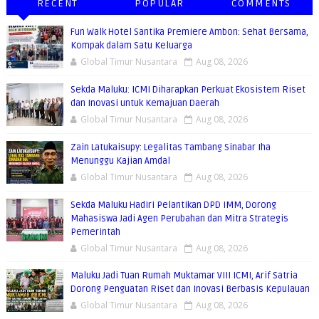
RECENT
POPULAR
COMMENTS
Fun Walk Hotel Santika Premiere Ambon: Sehat Bersama,
Kompak dalam Satu Keluarga
Global Timur Nusantara
Aug 08, 2026
Sekda Maluku: ICMI Diharapkan Perkuat Ekosistem Riset
dan Inovasi untuk Kemajuan Daerah
Global Timur Nusantara
Aug 08, 2026
Zain Latukaisupy: Legalitas Tambang Sinabar Iha
Menunggu Kajian Amdal
Global Timur Nusantara
Aug 08, 2026
Sekda Maluku Hadiri Pelantikan DPD IMM, Dorong
Mahasiswa Jadi Agen Perubahan dan Mitra Strategis
Pemerintah
Global Timur Nusantara
Aug 08, 2026
Maluku Jadi Tuan Rumah Muktamar VIII ICMI, Arif Satria
Dorong Penguatan Riset dan Inovasi Berbasis Kepulauan
Global Timur Nusantara
Aug 08, 2026