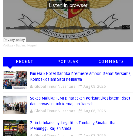
Yaditsa
·
Bagimu Negeri
RECENT
POPULAR
COMMENTS
Fun Walk Hotel Santika Premiere Ambon: Sehat Bersama,
Kompak dalam Satu Keluarga
Global Timur Nusantara
Aug 08, 2026
Sekda Maluku: ICMI Diharapkan Perkuat Ekosistem Riset
dan Inovasi untuk Kemajuan Daerah
Global Timur Nusantara
Aug 08, 2026
Zain Latukaisupy: Legalitas Tambang Sinabar Iha
Menunggu Kajian Amdal
Global Timur Nusantara
Aug 08, 2026