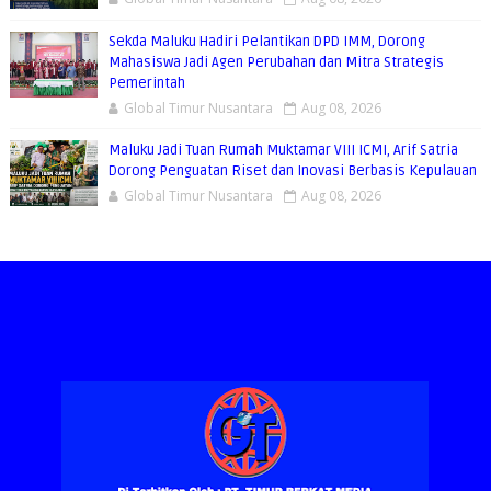
Sekda Maluku Hadiri Pelantikan DPD IMM, Dorong
Mahasiswa Jadi Agen Perubahan dan Mitra Strategis
Pemerintah
Global Timur Nusantara
Aug 08, 2026
Maluku Jadi Tuan Rumah Muktamar VIII ICMI, Arif Satria
Dorong Penguatan Riset dan Inovasi Berbasis Kepulauan
Global Timur Nusantara
Aug 08, 2026