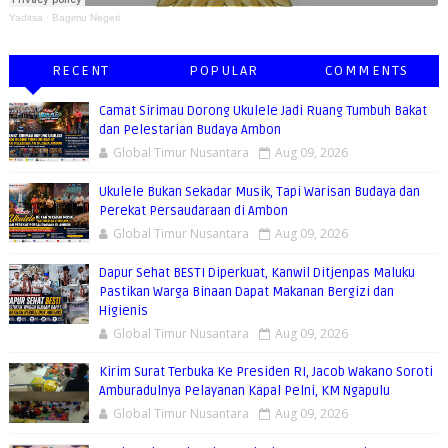
Yaditsa
·
Bagimu Negeri
RECENT
POPULAR
COMMENTS
Camat Sirimau Dorong Ukulele Jadi Ruang Tumbuh Bakat
dan Pelestarian Budaya Ambon
Global Timur Nusantara
Aug 09, 2026
Ukulele Bukan Sekadar Musik, Tapi Warisan Budaya dan
Perekat Persaudaraan di Ambon
Global Timur Nusantara
Aug 09, 2026
Dapur Sehat BESTI Diperkuat, Kanwil Ditjenpas Maluku
Pastikan Warga Binaan Dapat Makanan Bergizi dan
Higienis
Global Timur Nusantara
Aug 09, 2026
Kirim Surat Terbuka Ke Presiden RI, Jacob Wakano Soroti
Amburadulnya Pelayanan Kapal Pelni, KM Ngapulu
Global Timur Nusantara
Aug 09, 2026