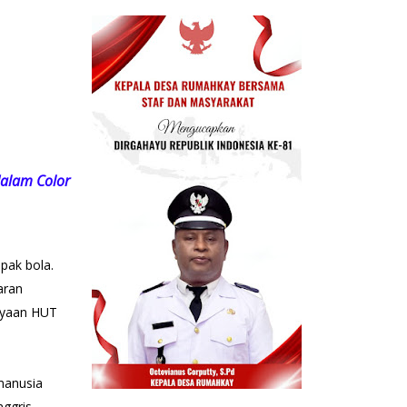
alam Color
pak bola.
aran
rayaan HUT
 manusia
ggris,