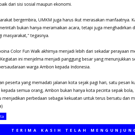
baik dari sisi sosial maupun ekonomi.
arakat bergembira, UMKM juga harus ikut merasakan manfaatnya. K
merintah bukan hanya meramaikan acara, tetapi juga menghadirkan
i masyarakat," tegasnya.
oina Color Fun Walk akhirnya menjadi lebih dari sekadar perayaan m
 Kegiatan ini menjelma menjadi panggung besar yang menunjukkan 
 persaudaraan warga Ambon kepada Indonesia.
n peserta yang memadati jalanan kota sejak pagi hari, satu pesan ku
 kepada semua orang, Ambon bukan hanya kota pecinta sepak bola, 
menjadikan perbedaan sebagai kekuatan untuk terus bersatu dan m
a)
ita
RIMA KASIH TELAH MENGUNJUNGI ME