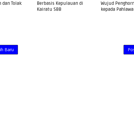
 dan Tolak
Berbasis Kepulauan di
Wujud Penghor
Kairatu SBB
kepada Pahlawa
ih Baru
Po