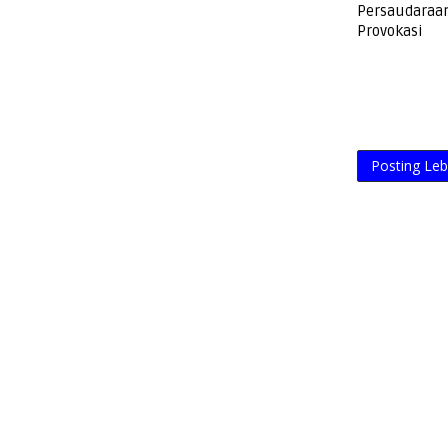
Persaudaraan
Provokasi
Posting Leb