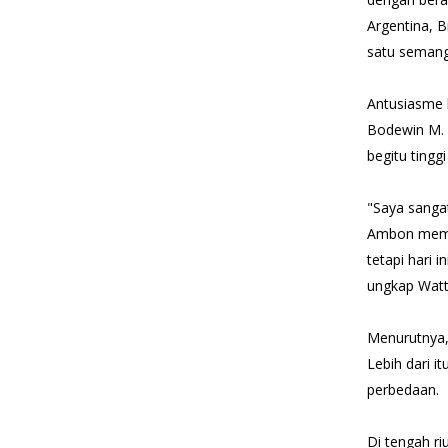
Argentina, B
satu semang
Antusiasme 
Bodewin M. 
begitu tingg
"Saya sanga
Ambon memil
tetapi hari
ungkap Watt
Menurutnya,
Lebih dari i
perbedaan.
Di tengah r