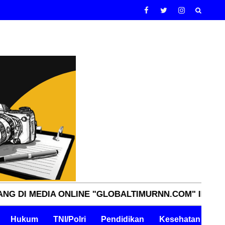
EDIA ONLINE "GLOBALTIMURNN.COM" INDEPENDEN, T
Hukum
TNI/Polri
Pendidikan
Kesehatan
Pe