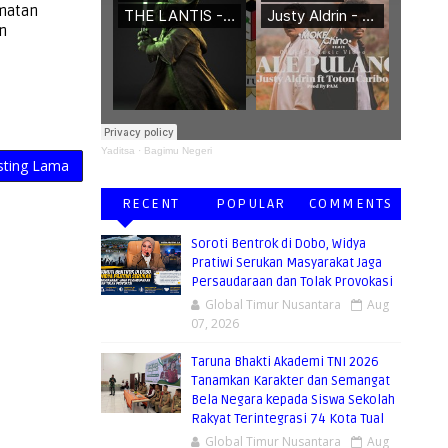
matan
n
Yaditsa
·
Bagimu Negeri
sting Lama
RECENT
POPULAR
COMMENTS
Soroti Bentrok di Dobo, Widya
Pratiwi Serukan Masyarakat Jaga
Persaudaraan dan Tolak Provokasi
Global Timur Nusantara
Aug
07, 2026
Taruna Bhakti Akademi TNI 2026
Tanamkan Karakter dan Semangat
Bela Negara kepada Siswa Sekolah
Rakyat Terintegrasi 74 Kota Tual
Global Timur Nusantara
Aug