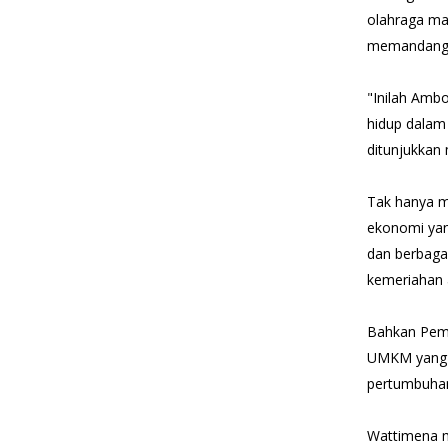
olahraga ma
memandang us
"Inilah Amb
hidup dalam
ditunjukkan 
Tak hanya 
ekonomi yang
dan berbaga
kemeriahan 
Bahkan Peme
UMKM yang t
pertumbuha
Wattimena m