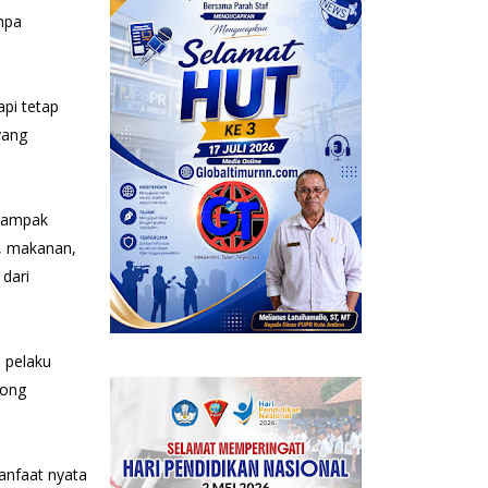
npa
pi tetap
yang
dampak
a, makanan,
dari
 pelaku
rong
anfaat nyata