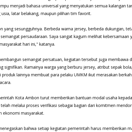
mpu menjadi bahasa universal yang menyatukan semua kalangan ta
ia, latar belakang, maupun pilihan tim favorit.
on yang sesungguhnya. Berbeda warna jersey, berbeda dukungan, teta
 semangat persaudaraan. Saya sangat kagum melihat kebersamaan 
masyarakat hari ini," katanya.
membangun semangat persatuan, kegiatan tersebut juga membawa 
 signifikan. Ramainya warga yang berburu jersey, atribut sepak bol
i produk lainnya membuat para pelaku UMKM ikut merasakan berkah 
acara.
rintah Kota Ambon turut memberikan bantuan modal usaha kepada
elah melalui proses verifikasi sebagai bagian dari komitmen mendo
n ekonomi masyarakat.
enegaskan bahwa setiap kegiatan pemerintah harus memberikan m