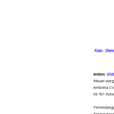
Foto : De
Ambon
,
Glob
Ribuan warg
Amboina Col
Ke 451 Kota
Pemandangan 
dengan bera