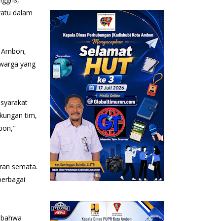
yatu dalam
a Ambon,
 warga yang
asyarakat
kungan tim,
bon,"
ran semata.
berbagai
n bahwa