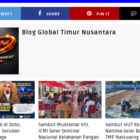
TWEET
SHARE
PIN IT
Blog Global Timur Nusantara
k di Dobo,
Sambut Muktamar VIII,
Sambut HUT Ke-
i Serukan
ICMI Gelar Seminar
Namlea Gelar Ba
aga
Nasional Ketahanan Pangan
TMP Nasluwing 