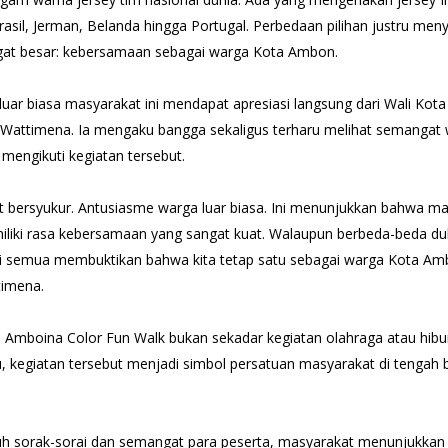
rasil, Jerman, Belanda hingga Portugal. Perbedaan pilihan justru men
at besar: kebersamaan sebagai warga Kota Ambon.
luar biasa masyarakat ini mendapat apresiasi langsung dari Wali Kot
Wattimena. Ia mengaku bangga sekaligus terharu melihat semangat
i mengikuti kegiatan tersebut.
t bersyukur. Antusiasme warga luar biasa. Ini menunjukkan bahwa m
iki rasa kebersamaan yang sangat kuat. Walaupun berbeda-beda du
 ini semua membuktikan bahwa kita tetap satu sebagai warga Kota Am
imena.
 Amboina Color Fun Walk bukan sekadar kegiatan olahraga atau hibu
tu, kegiatan tersebut menjadi simbol persatuan masyarakat di tengah 
iuh sorak-sorai dan semangat para peserta, masyarakat menunjukka