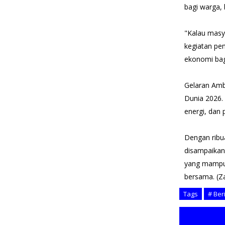
bagi warga, 
"Kalau masy
kegiatan pe
ekonomi bag
Gelaran Amb
Dunia 2026.
energi, dan
Dengan ribua
disampaikan
yang mampu 
bersama. (Z
Tags
# Ber
TE