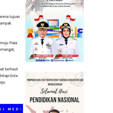
arena tujuan
 dampak
enuju Piala
semangat,
at berhasil
tetapi kota
aju
DIA KAMI, SEMOGA BERMANFAAT