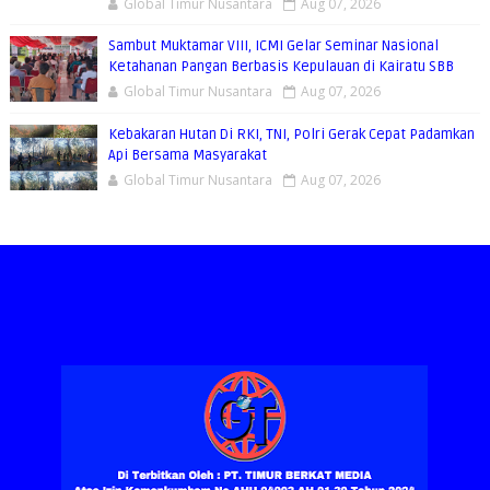
Global Timur Nusantara
Aug 07, 2026
Sambut Muktamar VIII, ICMI Gelar Seminar Nasional
Ketahanan Pangan Berbasis Kepulauan di Kairatu SBB
Global Timur Nusantara
Aug 07, 2026
Kebakaran Hutan Di RKI, TNI, Polri Gerak Cepat Padamkan
Api Bersama Masyarakat
Global Timur Nusantara
Aug 07, 2026