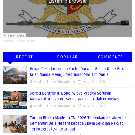
Yaditsa
·
Bagimu Negeri
RECENT
POPULAR
COMMENTS
Bukan Sekadar Lomba Yacht! Darwin–Banda Race Buka
Jalan Banda Menuju Destinasi Maritim Dunia
Global Timur Nusantara
Aug 07, 2026
Soroti Bentrok di Dobo, Widya Pratiwi Serukan
Masyarakat Jaga Persaudaraan dan Tolak Provokasi
Global Timur Nusantara
Aug 07, 2026
Taruna Bhakti Akademi TNI 2026 Tanamkan Karakter dan
Semangat Bela Negara kepada Siswa Sekolah Rakyat
Terintegrasi 74 Kota Tual