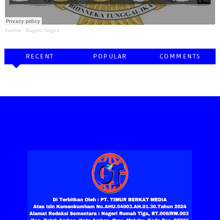
Yaditsa
·
Bagimu Negeri
RECENT
POPULAR
COMMENTS