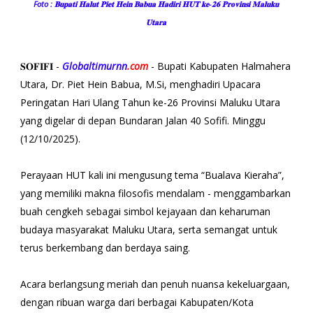
Foto : 𝐁𝐮𝐩𝐚𝐭𝐢 𝐇𝐚𝐥𝐮𝐭 𝐏𝐢𝐞𝐭 𝐇𝐞𝐢𝐧 𝐁𝐚𝐛𝐮𝐚 𝐇𝐚𝐝𝐢𝐫𝐢 𝐇𝐔𝐓 𝐤𝐞-𝟐𝟔 𝐏𝐫𝐨𝐯𝐢𝐧𝐬𝐢 𝐌𝐚𝐥𝐮𝐤𝐮
𝐔𝐭𝐚𝐫𝐚
𝐒𝐎𝐅𝐈𝐅𝐈 -
Globaltimurnn
.com
- Bupati Kabupaten Halmahera
Utara, Dr. Piet Hein Babua, M.Si, menghadiri Upacara
Peringatan Hari Ulang Tahun ke-26 Provinsi Maluku Utara
yang digelar di depan Bundaran Jalan 40 Sofifi. Minggu
(12/10/2025).
Perayaan HUT kali ini mengusung tema “Bualava Kieraha”,
yang memiliki makna filosofis mendalam - menggambarkan
buah cengkeh sebagai simbol kejayaan dan keharuman
budaya masyarakat Maluku Utara, serta semangat untuk
terus berkembang dan berdaya saing.
Acara berlangsung meriah dan penuh nuansa kekeluargaan,
dengan ribuan warga dari berbagai Kabupaten/Kota