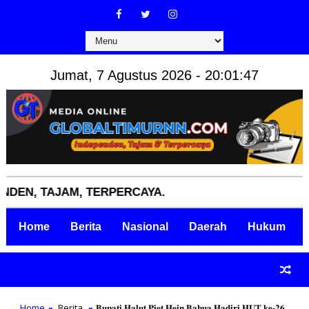
Jumat, 7 Agustus 2026 - 20:01:48
 TAJAM, TERPERCAYA.
Home
Berita
Nasional
Daerah
Hukum
Home
Berita
𝐁𝐮𝐩𝐚𝐭𝐢 𝐇𝐚𝐥𝐮𝐭 𝐏𝐢𝐞𝐭 𝐇𝐞𝐢𝐧 𝐁𝐚𝐛𝐮𝐚 𝐇𝐚𝐝𝐢𝐫𝐢 𝐇𝐔𝐓 𝐤𝐞-𝟐𝟔