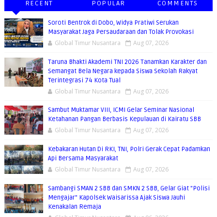
RECENT
POPULAR
COMMENTS
Soroti Bentrok di Dobo, Widya Pratiwi Serukan
Masyarakat Jaga Persaudaraan dan Tolak Provokasi
Global Timur Nusantara
Aug 07, 2026
Taruna Bhakti Akademi TNI 2026 Tanamkan Karakter dan
Semangat Bela Negara kepada Siswa Sekolah Rakyat
Terintegrasi 74 Kota Tual
Global Timur Nusantara
Aug 07, 2026
Sambut Muktamar VIII, ICMI Gelar Seminar Nasional
Ketahanan Pangan Berbasis Kepulauan di Kairatu SBB
Global Timur Nusantara
Aug 07, 2026
Kebakaran Hutan Di RKI, TNI, Polri Gerak Cepat Padamkan
Api Bersama Masyarakat
Global Timur Nusantara
Aug 07, 2026
Sambangi SMAN 2 SBB dan SMKN 2 SBB, Gelar Giat "Polisi
Mengajar" Kapolsek Waisarissa Ajak Siswa Jauhi
Kenakalan Remaja