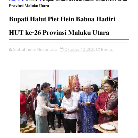
𝐏𝐫𝐨𝐯𝐢𝐧𝐬𝐢 𝐌𝐚𝐥𝐮𝐤𝐮 𝐔𝐭𝐚𝐫𝐚
𝐁𝐮𝐩𝐚𝐭𝐢 𝐇𝐚𝐥𝐮𝐭 𝐏𝐢𝐞𝐭 𝐇𝐞𝐢𝐧 𝐁𝐚𝐛𝐮𝐚 𝐇𝐚𝐝𝐢𝐫𝐢
𝐇𝐔𝐓 𝐤𝐞-𝟐𝟔 𝐏𝐫𝐨𝐯𝐢𝐧𝐬𝐢 𝐌𝐚𝐥𝐮𝐤𝐮 𝐔𝐭𝐚𝐫𝐚
Global Timur Nusantara
Oktober 12, 2025
Berita,