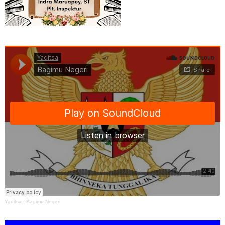
Yaditsa
·
Bagimu Negeri