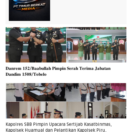
𝐃𝐚𝐧𝐫𝐞𝐦 𝟏𝟓𝟐/𝐁𝐚𝐚𝐛𝐮𝐥𝐥𝐚𝐡 𝐏𝐢𝐦𝐩𝐢𝐧 𝐒𝐞𝐫𝐚𝐡 𝐓𝐞𝐫𝐢𝐦𝐚 𝐉𝐚𝐛𝐚𝐭𝐚𝐧
𝐃𝐚𝐧𝐝𝐢𝐦 𝟏𝟓𝟎𝟖/𝐓𝐨𝐛𝐞𝐥𝐨
Kapolres SBB Pimpin Upacara Sertijab Kasatbinmas,
Kapolsek Huamual dan Pelantikan Kapolsek Piru,