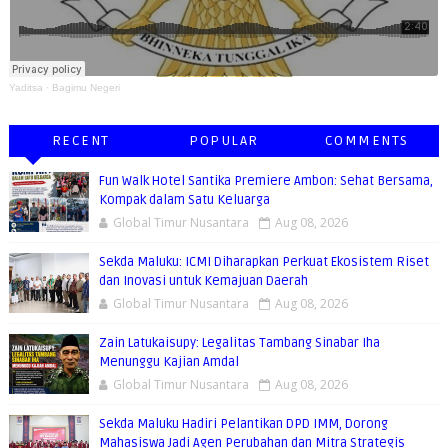
Yaditsa
·
Bagimu Negeri
RECENT
POPULAR
COMMENTS
Fun Walk Hotel Santika Premiere Ambon: Sehat Bersama,
Kompak dalam Satu Keluarga
Global Timur Nusantara
Aug 08, 2026
Sekda Maluku: ICMI Diharapkan Perkuat Ekosistem Riset
dan Inovasi untuk Kemajuan Daerah
Global Timur Nusantara
Aug 08, 2026
Zain Latukaisupy: Legalitas Tambang Sinabar Iha
Menunggu Kajian Amdal
Global Timur Nusantara
Aug 08, 2026
Sekda Maluku Hadiri Pelantikan DPD IMM, Dorong
Mahasiswa Jadi Agen Perubahan dan Mitra Strategis