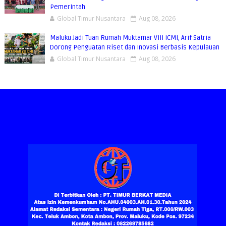
Pemerintah
Global Timur Nusantara
Aug 08, 2026
Maluku Jadi Tuan Rumah Muktamar VIII ICMI, Arif Satria
Dorong Penguatan Riset dan Inovasi Berbasis Kepulauan
Global Timur Nusantara
Aug 08, 2026