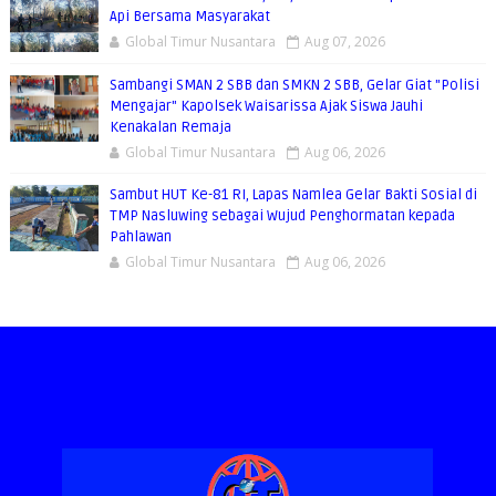
Api Bersama Masyarakat
Global Timur Nusantara
Aug 07, 2026
Sambangi SMAN 2 SBB dan SMKN 2 SBB, Gelar Giat "Polisi
Mengajar" Kapolsek Waisarissa Ajak Siswa Jauhi
Kenakalan Remaja
Global Timur Nusantara
Aug 06, 2026
Sambut HUT Ke-81 RI, Lapas Namlea Gelar Bakti Sosial di
TMP Nasluwing sebagai Wujud Penghormatan kepada
Pahlawan
Global Timur Nusantara
Aug 06, 2026