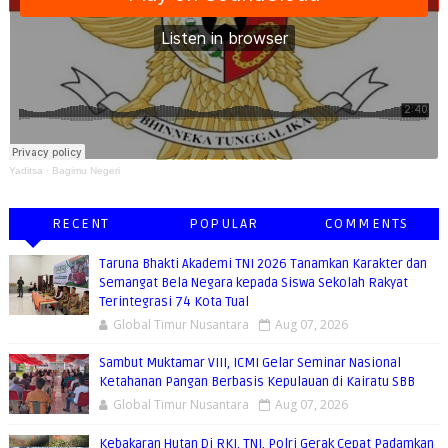
Yaditsa
·
Bagimu Negeri
RECENT
POPULAR
COMMENTS
Taruna Bhakti Akademi TNI 2026 Tanamkan Karakter dan
Semangat Bela Negara kepada Siswa Sekolah Rakyat
Terintegrasi 74 Kota Tual
Global Timur Nusantara
Aug 07, 2026
Sambut Muktamar VIII, ICMI Gelar Seminar Nasional
Ketahanan Pangan Berbasis Kepulauan di Kairatu SBB
Global Timur Nusantara
Aug 07, 2026
Kebakaran Hutan Di RKI, TNI, Polri Gerak Cepat Padamkan