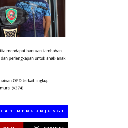
anitia mendapat bantuan tambahan
a, dan perlengkapan untuk anak-anak
pinan OPD terkait lingkup
imura. (V374)
NGUNJUNGI MEDIA KAMI, SEMOGA BER