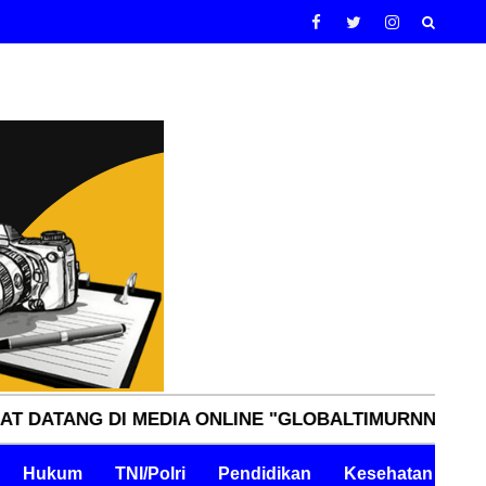
 MEDIA ONLINE "GLOBALTIMURNN.COM" INDEPENDEN,
Hukum
TNI/Polri
Pendidikan
Kesehatan
Pe