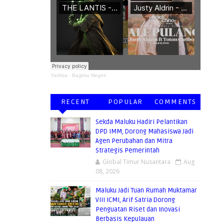
Yaditsa
·
Bagimu Negeri
RECENT
POPULAR
COMMENTS
Sekda Maluku Hadiri Pelantikan
DPD IMM, Dorong Mahasiswa Jadi
Agen Perubahan dan Mitra
Strategis Pemerintah
Global Timur Nusantara
Aug
08, 2026
Maluku Jadi Tuan Rumah Muktamar
MANFAAT
VIII ICMI, Arif Satria Dorong
Penguatan Riset dan Inovasi
Berbasis Kepulauan