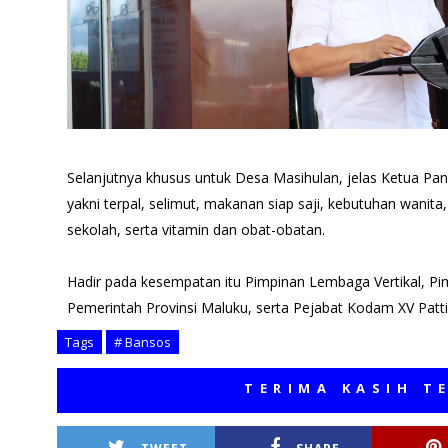
Selanjutnya khusus untuk Desa Masihulan, jelas Ketua P
yakni terpal, selimut, makanan siap saji, kebutuhan wanit
sekolah, serta vitamin dan obat-obatan.
Hadir pada kesempatan itu Pimpinan Lembaga Vertikal, Pim
Pemerintah Provinsi Maluku, serta Pejabat Kodam XV Patt
Tags
# Bansos
TERIMA KASIH TELAH ME