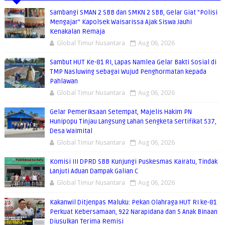
Sambangi SMAN 2 SBB dan SMKN 2 SBB, Gelar Giat "Polisi
Mengajar" Kapolsek Waisarissa Ajak Siswa Jauhi
Kenakalan Remaja
Global Timur Nusantara
Aug 06, 2026
Sambut HUT Ke-81 RI, Lapas Namlea Gelar Bakti Sosial di
TMP Nasluwing sebagai Wujud Penghormatan kepada
Pahlawan
Global Timur Nusantara
Aug 06, 2026
Gelar Pemeriksaan Setempat, Majelis Hakim PN
Hunipopu Tinjau Langsung Lahan Sengketa Sertifikat 537,
Desa Waimital
Global Timur Nusantara
Aug 06, 2026
Komisi III DPRD SBB Kunjungi Puskesmas Kairatu, Tindak
Lanjuti Aduan Dampak Galian C
Global Timur Nusantara
Aug 06, 2026
Kakanwil Ditjenpas Maluku: Pekan Olahraga HUT RI ke-81
Perkuat Kebersamaan, 922 Narapidana dan 5 Anak Binaan
Diusulkan Terima Remisi