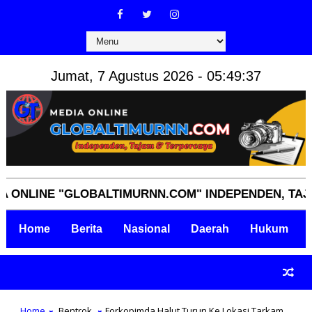
Jumat, 7 Agustus 2026 - 05:49:38
LINE "GLOBALTIMURNN.COM" INDEPENDEN, TAJAM, T
Home
Berita
Nasional
Daerah
Hukum
Home
Bentrok
Forkopimda Halut Turun Ke Lokasi Tarkam,