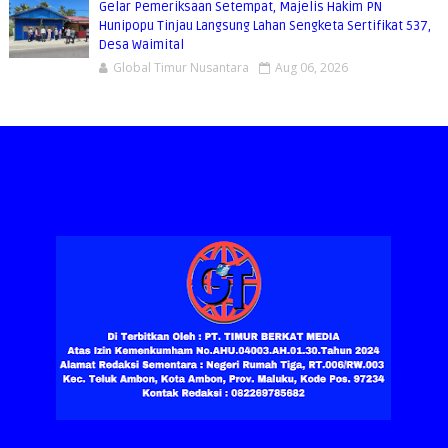
Gelar Pemeriksaan Setempat, Majelis Hakim PN
Hunipopu Tinjau Langsung Lahan Sengketa Sertifikat 537,
Desa Waimital
Global Timur Nusantara
Aug 06, 2026