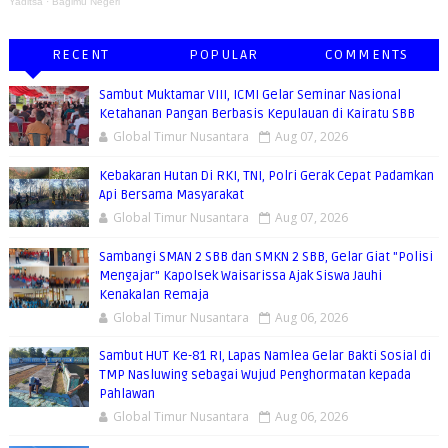
Yaditsa
·
Bagimu Negeri
RECENT
POPULAR
COMMENTS
Sambut Muktamar VIII, ICMI Gelar Seminar Nasional
Ketahanan Pangan Berbasis Kepulauan di Kairatu SBB
Global Timur Nusantara
Aug 07, 2026
Kebakaran Hutan Di RKI, TNI, Polri Gerak Cepat Padamkan
Api Bersama Masyarakat
Global Timur Nusantara
Aug 07, 2026
Sambangi SMAN 2 SBB dan SMKN 2 SBB, Gelar Giat "Polisi
Mengajar" Kapolsek Waisarissa Ajak Siswa Jauhi
Kenakalan Remaja
Global Timur Nusantara
Aug 06, 2026
Sambut HUT Ke-81 RI, Lapas Namlea Gelar Bakti Sosial di
TMP Nasluwing sebagai Wujud Penghormatan kepada
Pahlawan
Global Timur Nusantara
Aug 06, 2026