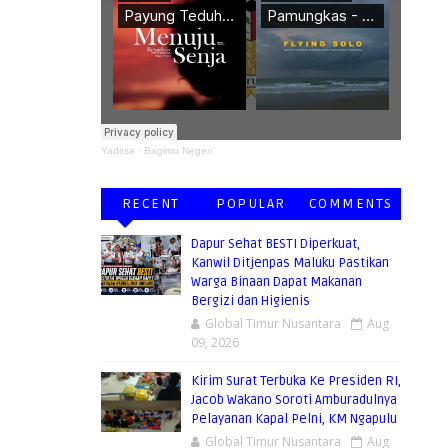
Yaditsa
·
Bagimu Negeri
RECENT
POPULAR
COMMENTS
Dapur Sehat BESTI Diperkuat,
Kanwil Ditjenpas Maluku Pastikan
Warga Binaan Dapat Makanan
Bergizi dan Higienis
Global Timur Nusantara
Aug
09, 2026
Kirim Surat Terbuka Ke Presiden RI,
Jacob Wakano Soroti Amburadulnya
Pelayanan Kapal Pelni, KM Ngapulu
Global Timur Nusantara
Aug