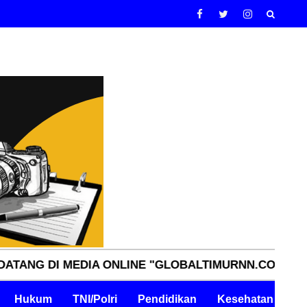
MEDIA ONLINE "GLOBALTIMURNN.COM" INDEPENDEN, 
Hukum
TNI/Polri
Pendidikan
Kesehatan
Pe