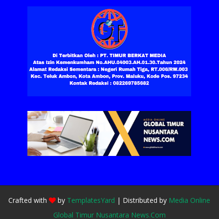
Crafted with
by
TemplatesYard
| Distributed by
Media Online
Global Timur Nusantara News.Com