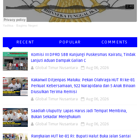
Yaditsa
·
Bagimu Negeri
RECENT
POPULAR
COMMENTS
Komisi III DPRD SBB Kunjungi Puskesmas Kairatu, Tindak
Lanjuti Aduan Dampak Galian C
Global Timur Nusantara
Aug 06, 2026
Kakanwil Ditjenpas Maluku: Pekan Olahraga HUT RI ke-81
Perkuat Kebersamaan, 922 Narapidana dan 5 Anak Binaan
Diusulkan Terima Remisi
Global Timur Nusantara
Aug 06, 2026
Saadiah Uluputty: Lapas Harus Jadi Tempat Membina,
Bukan Sekadar Menghukum
Global Timur Nusantara
Aug 06, 2026
Rangkaian HUT ke-81 RI: Bupati Halut Buka Jalan Santai