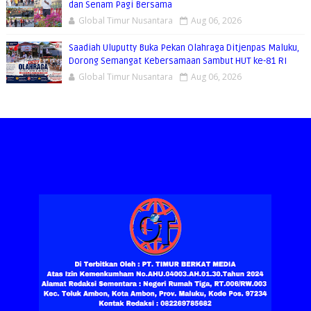
dan Senam Pagi Bersama
Global Timur Nusantara
Aug 06, 2026
Saadiah Uluputty Buka Pekan Olahraga Ditjenpas Maluku,
Dorong Semangat Kebersamaan Sambut HUT ke-81 RI
Global Timur Nusantara
Aug 06, 2026