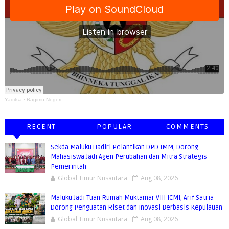
Yaditsa
·
Bagimu Negeri
RECENT
POPULAR
COMMENTS
Sekda Maluku Hadiri Pelantikan DPD IMM, Dorong
Mahasiswa Jadi Agen Perubahan dan Mitra Strategis
Pemerintah
Global Timur Nusantara
Aug 08, 2026
Maluku Jadi Tuan Rumah Muktamar VIII ICMI, Arif Satria
Dorong Penguatan Riset dan Inovasi Berbasis Kepulauan
Global Timur Nusantara
Aug 08, 2026