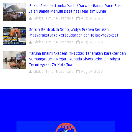
Bukan Sekadar Lomba Yacht! Darwin–Banda Race Buka
Jalan Banda Menuju Destinasi Maritim Dunia
Global Timur Nusantara
Aug 07, 2026
Soroti Bentrok di Dobo, Widya Pratiwi Serukan
Masyarakat Jaga Persaudaraan dan Tolak Provokasi
Global Timur Nusantara
Aug 07, 2026
Taruna Bhakti Akademi TNI 2026 Tanamkan Karakter dan
Semangat Bela Negara kepada Siswa Sekolah Rakyat
Terintegrasi 74 Kota Tual
Global Timur Nusantara
Aug 07, 2026