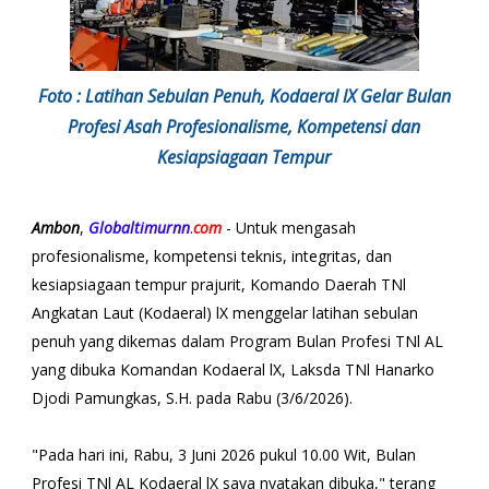
Foto : Latihan Sebulan Penuh, Kodaeral lX Gelar Bulan
Profesi Asah Profesionalisme, Kompetensi dan
Kesiapsiagaan Tempur
Ambon
,
Globaltimurnn
.
com
- Untuk mengasah
profesionalisme, kompetensi teknis, integritas, dan
kesiapsiagaan tempur prajurit, Komando Daerah TNl
Angkatan Laut (Kodaeral) lX menggelar latihan sebulan
penuh yang dikemas dalam Program Bulan Profesi TNl AL
yang dibuka Komandan Kodaeral lX, Laksda TNl Hanarko
Djodi Pamungkas, S.H. pada Rabu (3/6/2026).
"Pada hari ini, Rabu, 3 Juni 2026 pukul 10.00 Wit, Bulan
Profesi TNl AL Kodaeral lX saya nyatakan dibuka," terang