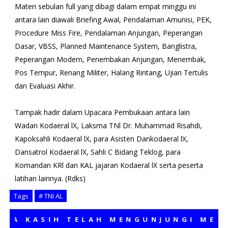
Materi sebulan full yang dibagi dalam empat minggu ini
antara lain diawali Briefing Awal, Pendalaman Amunisi, PEK,
Procedure Miss Fire, Pendalaman Anjungan, Peperangan
Dasar, VBSS, Planned Maintenance System, Banglistra,
Peperangan Modern, Penembakan Anjungan, Menembak,
Pos Tempur, Renang Militer, Halang Rintang, Ujian Tertulis
dan Evaluasi Akhir.
Tampak hadir dalam Upacara Pembukaan antara lain
Wadan Kodaeral lX, Laksma TNl Dr. Muhammad Risahdi,
Kapoksahli Kodaeral lX, para Asisten Dankodaeral lX,
Dansatrol Kodaeral lX, Sahli C Bidang Teklog, para
Komandan KRl dan KAL jajaran Kodaeral lX serta peserta
latihan lainnya. (Rdks)
Tags
# TNI AL
KASIH TELAH MENGUNJUNGI MEDIA K