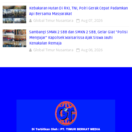
Kebakaran Hutan Di RKI, TNI, Polri Gerak Cepat Padamkan
Api Bersama Masyarakat
Global Timur Nusantara
Aug 07, 2026
Sambangi SMAN 2 SBB dan SMKN 2 SBB, Gelar Giat "Polisi
Mengajar" Kapolsek Waisarissa Ajak Siswa Jauhi
Kenakalan Remaja
Global Timur Nusantara
Aug 06, 2026