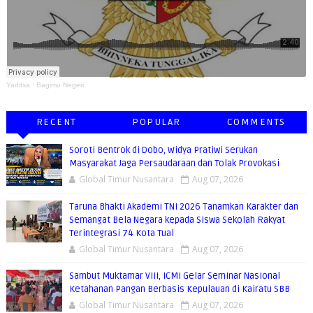
Yaditsa
·
Bagimu Negeri
RECENT
POPULAR
COMMENTS
Soroti Bentrok di Dobo, Widya Pratiwi Serukan
Masyarakat Jaga Persaudaraan dan Tolak Provokasi
Global Timur Nusantara
Aug 07, 2026
Taruna Bhakti Akademi TNI 2026 Tanamkan Karakter dan
Semangat Bela Negara kepada Siswa Sekolah Rakyat
Terintegrasi 74 Kota Tual
Global Timur Nusantara
Aug 07, 2026
Sambut Muktamar VIII, ICMI Gelar Seminar Nasional
Ketahanan Pangan Berbasis Kepulauan di Kairatu SBB
Global Timur Nusantara
Aug 07, 2026