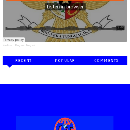
Yaditsa
·
Bagimu Negeri
RECENT
POPULAR
COMMENTS