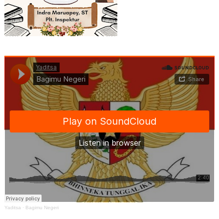
Yaditsa
·
Bagimu Negeri