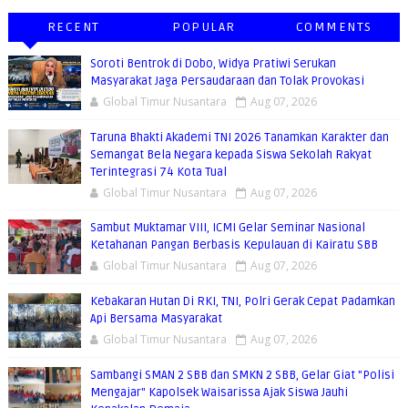
RECENT
POPULAR
COMMENTS
Soroti Bentrok di Dobo, Widya Pratiwi Serukan
Masyarakat Jaga Persaudaraan dan Tolak Provokasi
Global Timur Nusantara
Aug 07, 2026
Taruna Bhakti Akademi TNI 2026 Tanamkan Karakter dan
Semangat Bela Negara kepada Siswa Sekolah Rakyat
Terintegrasi 74 Kota Tual
Global Timur Nusantara
Aug 07, 2026
Sambut Muktamar VIII, ICMI Gelar Seminar Nasional
Ketahanan Pangan Berbasis Kepulauan di Kairatu SBB
Global Timur Nusantara
Aug 07, 2026
Kebakaran Hutan Di RKI, TNI, Polri Gerak Cepat Padamkan
Api Bersama Masyarakat
Global Timur Nusantara
Aug 07, 2026
Sambangi SMAN 2 SBB dan SMKN 2 SBB, Gelar Giat "Polisi
Mengajar" Kapolsek Waisarissa Ajak Siswa Jauhi