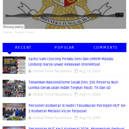
Yaditsa
·
Bagimu Negeri
RECENT
POPULAR
COMMENTS
Saiful Sahri Dorong Pelaku Seni dan UMKM Maluku
Lindungi Karya Lewat Kekayaan Intelektual
Global Timur Nusantara
Aug 10, 2026
Tanamkan Nasionalisme Sejak Dini, 156 Peserta Ikuti
Lomba Gerak Jalan Indah Tingkat PAUD, TK dan SD
Global Timur Nusantara
Aug 10, 2026
Personel Kodaeral IX Hadiri Tasyakuran Peringati HUT Ke-
1 Kodaeral Melalui Vicon Terpusat
Global Timur Nusantara
Aug 10, 2026
Peringatan HUT Ke-1 Kodaeral 2026, Momentum Perkuat