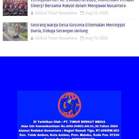
Sinergi Bersama Rakyat dalam Mengawal Nusantara
Global Timur Nusantara
Aug 10, 2026
Seorang Warga Desa Gosoma Ditemukan Meninggal
Dunia, Diduga Serangan Jantung
Global Timur Nusantara
Aug 10, 2026