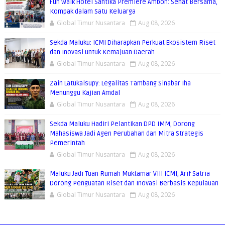
Fun Walk Hotel Santika Premiere Ambon: Sehat Bersama,
Kompak dalam Satu Keluarga
Global Timur Nusantara
Aug 08, 2026
Sekda Maluku: ICMI Diharapkan Perkuat Ekosistem Riset
dan Inovasi untuk Kemajuan Daerah
Global Timur Nusantara
Aug 08, 2026
Zain Latukaisupy: Legalitas Tambang Sinabar Iha
Menunggu Kajian Amdal
Global Timur Nusantara
Aug 08, 2026
Sekda Maluku Hadiri Pelantikan DPD IMM, Dorong
Mahasiswa Jadi Agen Perubahan dan Mitra Strategis
Pemerintah
Global Timur Nusantara
Aug 08, 2026
Maluku Jadi Tuan Rumah Muktamar VIII ICMI, Arif Satria
Dorong Penguatan Riset dan Inovasi Berbasis Kepulauan
Global Timur Nusantara
Aug 08, 2026