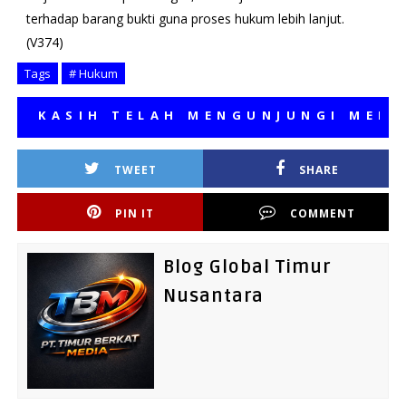
terhadap barang bukti guna proses hukum lebih lanjut.
(V374)
Tags
# Hukum
KASIH TELAH MENGUNJUNGI MEDIA K
TWEET
SHARE
PIN IT
COMMENT
Blog Global Timur
Nusantara