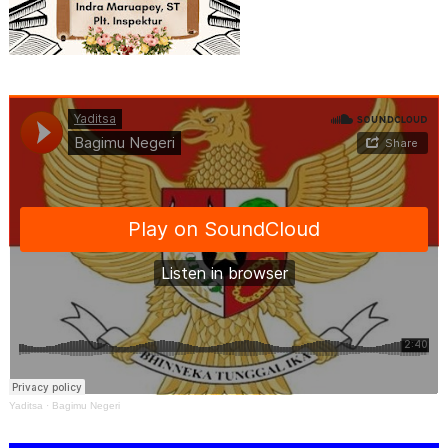
Yaditsa
·
Bagimu Negeri