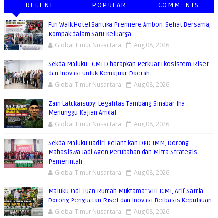
RECENT
POPULAR
COMMENTS
Fun Walk Hotel Santika Premiere Ambon: Sehat Bersama,
Kompak dalam Satu Keluarga
Global Timur Nusantara
Aug 08, 2026
Sekda Maluku: ICMI Diharapkan Perkuat Ekosistem Riset
dan Inovasi untuk Kemajuan Daerah
Global Timur Nusantara
Aug 08, 2026
Zain Latukaisupy: Legalitas Tambang Sinabar Iha
Menunggu Kajian Amdal
Global Timur Nusantara
Aug 08, 2026
Sekda Maluku Hadiri Pelantikan DPD IMM, Dorong
Mahasiswa Jadi Agen Perubahan dan Mitra Strategis
Pemerintah
Global Timur Nusantara
Aug 08, 2026
Maluku Jadi Tuan Rumah Muktamar VIII ICMI, Arif Satria
Dorong Penguatan Riset dan Inovasi Berbasis Kepulauan
Global Timur Nusantara
Aug 08, 2026