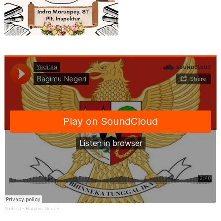
Yaditsa
·
Bagimu Negeri