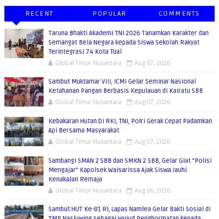
RECENT
POPULAR
COMMENTS
Taruna Bhakti Akademi TNI 2026 Tanamkan Karakter dan
Semangat Bela Negara kepada Siswa Sekolah Rakyat
Terintegrasi 74 Kota Tual
Global Timur Nusantara
Aug 07, 2026
Sambut Muktamar VIII, ICMI Gelar Seminar Nasional
Ketahanan Pangan Berbasis Kepulauan di Kairatu SBB
Global Timur Nusantara
Aug 07, 2026
Kebakaran Hutan Di RKI, TNI, Polri Gerak Cepat Padamkan
Api Bersama Masyarakat
Global Timur Nusantara
Aug 07, 2026
Sambangi SMAN 2 SBB dan SMKN 2 SBB, Gelar Giat "Polisi
Mengajar" Kapolsek Waisarissa Ajak Siswa Jauhi
Kenakalan Remaja
Global Timur Nusantara
Aug 06, 2026
Sambut HUT Ke-81 RI, Lapas Namlea Gelar Bakti Sosial di
TMP Nasluwing sebagai Wujud Penghormatan kepada