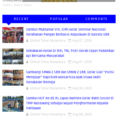
Yaditsa
·
Bagimu Negeri
RECENT
POPULAR
COMMENTS
Sambut Muktamar VIII, ICMI Gelar Seminar Nasional
Ketahanan Pangan Berbasis Kepulauan di Kairatu SBB
Global Timur Nusantara
Aug 07, 2026
Kebakaran Hutan Di RKI, TNI, Polri Gerak Cepat Padamkan
Api Bersama Masyarakat
Global Timur Nusantara
Aug 07, 2026
Sambangi SMAN 2 SBB dan SMKN 2 SBB, Gelar Giat "Polisi
Mengajar" Kapolsek Waisarissa Ajak Siswa Jauhi
Kenakalan Remaja
Global Timur Nusantara
Aug 06, 2026
Sambut HUT Ke-81 RI, Lapas Namlea Gelar Bakti Sosial di
TMP Nasluwing sebagai Wujud Penghormatan kepada
Pahlawan
Global Timur Nusantara
Aug 06, 2026