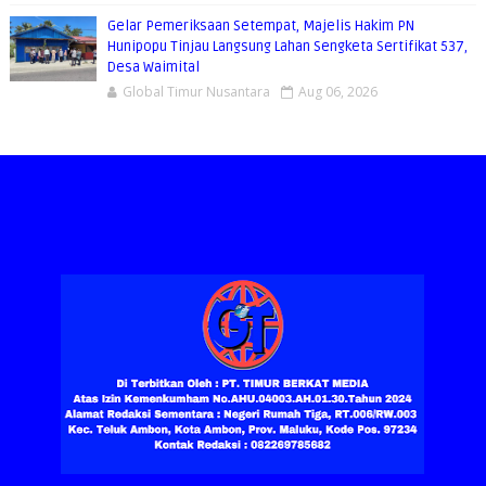
Gelar Pemeriksaan Setempat, Majelis Hakim PN
Hunipopu Tinjau Langsung Lahan Sengketa Sertifikat 537,
Desa Waimital
Global Timur Nusantara
Aug 06, 2026