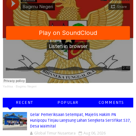
Yaditsa
·
Bagimu Negeri
RECENT
POPULAR
COMMENTS
Gelar Pemeriksaan Setempat, Majelis Hakim PN
Hunipopu Tinjau Langsung Lahan Sengketa Sertifikat 537,
Desa Waimital
Global Timur Nusantara
Aug 06, 2026