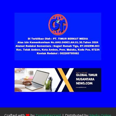
Crafted with
by
TemplatesYard
| Distributed by
Media Online