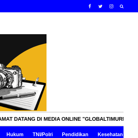
ANG DI MEDIA ONLINE "GLOBALTIMURNN.COM" INDEP
Hukum
TNI/Polri
Pendidikan
Kesehatan
Pe