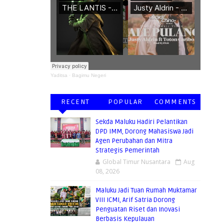
Yaditsa
·
Bagimu Negeri
RECENT
POPULAR
COMMENTS
Sekda Maluku Hadiri Pelantikan
DPD IMM, Dorong Mahasiswa Jadi
Agen Perubahan dan Mitra
Strategis Pemerintah
Global Timur Nusantara
Aug
08, 2026
Maluku Jadi Tuan Rumah Muktamar
VIII ICMI, Arif Satria Dorong
Penguatan Riset dan Inovasi
Berbasis Kepulauan