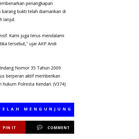
 membenarkan penangkapan
 barang bukti telah diamankan di
 lanjut.
nsif. Kami juga terus mendalami
ika tersebut,” ujar AKP Andi
g-Undang Nomor 35 Tahun 2009
rus berperan aktif memberikan
h hukum Polresta Kendari. (V374)
 MENGUNJUNGI MEDIA KAMI, SEMOGA
PIN IT
COMMENT