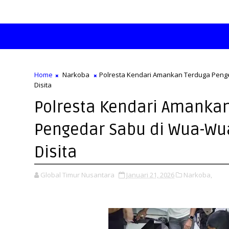
Home
Narkoba
Polresta Kendari Amankan Terduga Peng
Disita
Polresta Kendari Amanka
Pengedar Sabu di Wua-Wua
Disita
Global Timur Nusantara
Januari 21, 2026
Narkoba,