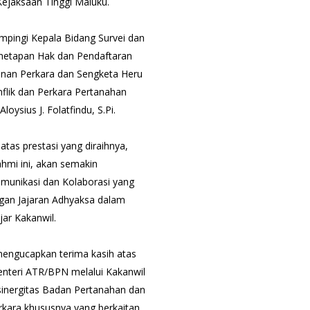
 Kejaksaan Tinggi Maluku.
pingi Kepala Bidang Survei dan
enetapan Hak dan Pendaftaran
anan Perkara dan Sengketa Heru
flik dan Perkara Pertanahan
ysius J. Folatfindu, S.Pi.
as prestasi yang diraihnya,
hmi ini, akan semakin
unikasi dan Kolaborasi yang
gan Jajaran Adhyaksa dalam
ar Kakanwil.
engucapkan terima kasih atas
enteri ATR/BPN melalui Kakanwil
inergitas Badan Pertanahan dan
rkara khususnya yang berkaitan