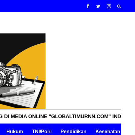
A ONLINE "GLOBALTIMURNN.COM" INDEPENDEN, TAJA
Hukum
TNI/Polri
Pendidikan
Kesehatan
Pe