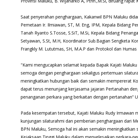
Provinsi Maluku, B. Wijanarko A, Ptnh.,M.Si, diruang rapat
Saat penyerahan penghargaan, Kakanwil BPN Maluku didam
Pemetaan Ir. Ilmiawan, ST, M. Eng, IPM, Kepala Bidang P
Tanah Ryanto S.Tosse, S.SiT, M.Si, Kepala Bidang Penang
Setyawan, S.St, M.H, Koordinator Sub.Bagian Sengketa Kon
Frangkly M. Lututmas, SH, M.A.P dan Protokol dan Humas Alo
"Kami mengucapkan selamat kepada Bapak Kajati Maluku at
semoga dengan penghargaan sekaligus pertemuan silatura
meningkatkan hubungan baik dan semakin mempererat Kom
dapat terus menunjang kerjasama jajaran Pertanahan den
penanganan perkara yang berkaitan dengan pertanahan” Uj
Pada kesempatan tersebut, Kajati Maluku Rudy Irmawan m
kunjungan silaturahmi dan pemberian penghargaan dari M
BPN Maluku, Semoga hal ini akan semakin meningkatkan s
Kejaksaan Tinggi Maluku dalam menyelesaikan perkara-pe