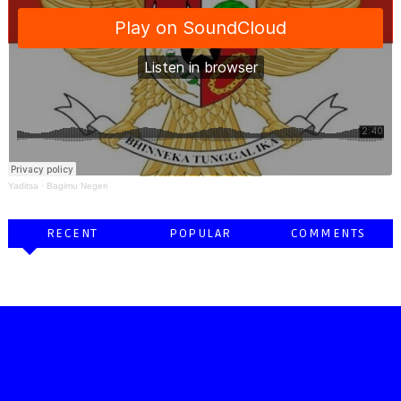
Yaditsa
·
Bagimu Negeri
RECENT
POPULAR
COMMENTS