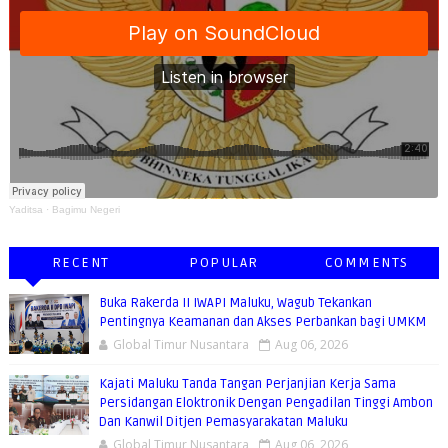
Yaditsa
·
Bagimu Negeri
RECENT
POPULAR
COMMENTS
Buka Rakerda II IWAPI Maluku, Wagub Tekankan
Pentingnya Keamanan dan Akses Perbankan bagi UMKM
Global Timur Nusantara
Aug 06, 2026
Kajati Maluku Tanda Tangan Perjanjian Kerja Sama
Persidangan Eloktronik Dengan Pengadilan Tinggi Ambon
Dan Kanwil Ditjen Pemasyarakatan Maluku
Global Timur Nusantara
Aug 06, 2026