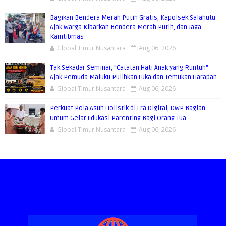
Bagikan Bendera Merah Putih Gratis, Kapolsek Salahutu
Ajak Warga Kibarkan Bendera Merah Putih, dan Jaga
Kamtibmas
Global Timur Nusantara
Aug 06, 2026
Tak Sekadar Seminar, "Catatan Hati Anak yang Runtuh"
Ajak Pemuda Maluku Pulihkan Luka dan Temukan Harapan
Global Timur Nusantara
Aug 06, 2026
Perkuat Pola Asuh Holistik di Era Digital, DWP Bagian
Umum Gelar Edukasi Parenting Bagi Orang Tua
Global Timur Nusantara
Aug 06, 2026