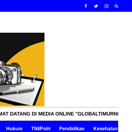
NG DI MEDIA ONLINE "GLOBALTIMURNN.COM" INDEPE
Hukum
TNI/Polri
Pendidikan
Kesehatan
Pe