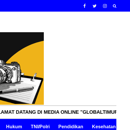
TANG DI MEDIA ONLINE "GLOBALTIMURNN.COM" INDE
Hukum
TNI/Polri
Pendidikan
Kesehatan
Pe