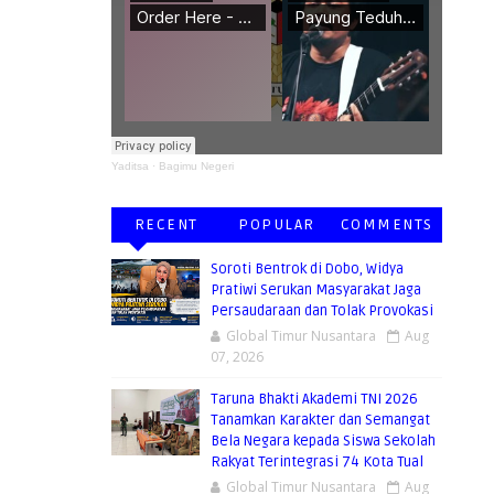
Yaditsa
·
Bagimu Negeri
RECENT
POPULAR
COMMENTS
Soroti Bentrok di Dobo, Widya
Pratiwi Serukan Masyarakat Jaga
Persaudaraan dan Tolak Provokasi
Global Timur Nusantara
Aug
07, 2026
Taruna Bhakti Akademi TNI 2026
Tanamkan Karakter dan Semangat
Bela Negara kepada Siswa Sekolah
Rakyat Terintegrasi 74 Kota Tual
Global Timur Nusantara
Aug