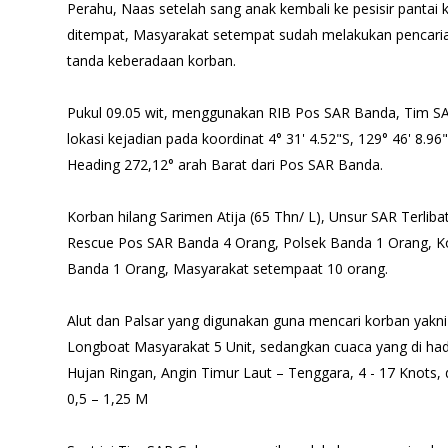
Perahu, Naas setelah sang anak kembali ke pesisir pantai 
ditempat, Masyarakat setempat sudah melakukan pencar
tanda keberadaan korban.
Pukul 09.05 wit, menggunakan RIB Pos SAR Banda, Tim S
lokasi kejadian pada koordinat 4° 31' 4.52"S, 129° 46' 8.96"
Heading 272,12° arah Barat dari Pos SAR Banda.
Korban hilang Sarimen Atija (65 Thn/ L), Unsur SAR Terlib
Rescue Pos SAR Banda 4 Orang, Polsek Banda 1 Orang, Ko
Banda 1 Orang, Masyarakat setempaat 10 orang.
Alut dan Palsar yang digunakan guna mencari korban yakni
Longboat Masyarakat 5 Unit, sedangkan cuaca yang di ha
Hujan Ringan, Angin Timur Laut – Tenggara, 4 - 17 Knots
0,5 – 1,25 M