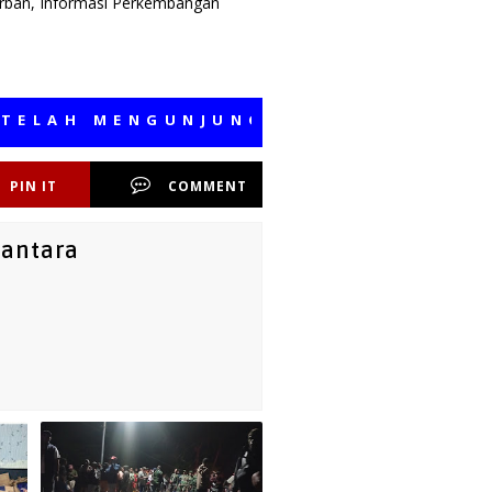
orban, Informasi Perkembangan
H MENGUNJUNGI MEDIA KAMI, SEMOGA
PIN IT
COMMENT
santara