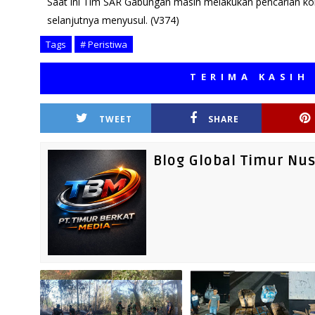
Saat ini Tim SAR Gabungan masih melakukan pencarian k
selanjutnya menyusul. (V374)
Tags
# Peristiwa
TERIMA KASIH TELA
TWEET
SHARE
Blog Global Timur Nu