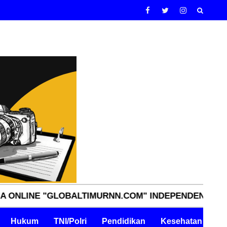
BALTIMURNN.COM" INDEPENDEN, TAJAM, TERPERCAYA
Hukum
TNI/Polri
Pendidikan
Kesehatan
Pe