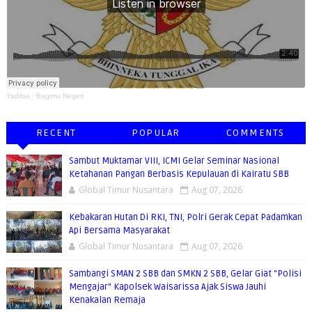
Yaditsa
·
Bagimu Negeri
RECENT
POPULAR
COMMENTS
Sambut Muktamar VIII, ICMI Gelar Seminar Nasional
Ketahanan Pangan Berbasis Kepulauan di Kairatu SBB
Global Timur Nusantara
Aug 07, 2026
Kebakaran Hutan Di RKI, TNI, Polri Gerak Cepat Padamkan
Api Bersama Masyarakat
Global Timur Nusantara
Aug 07, 2026
Sambangi SMAN 2 SBB dan SMKN 2 SBB, Gelar Giat "Polisi
Mengajar" Kapolsek Waisarissa Ajak Siswa Jauhi
Kenakalan Remaja