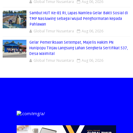
Global Timur Nusantara
Aug 06, 2026
Sambut HUT Ke-81 RI, Lapas Namlea Gelar Bakti Sosial di
TMP Nasluwing sebagai Wujud Penghormatan kepada
Pahlawan
Global Timur Nusantara
Aug 06, 2026
Gelar Pemeriksaan Setempat, Majelis Hakim PN
Hunipopu Tinjau Langsung Lahan Sengketa Sertifikat 537,
Desa Waimital
Global Timur Nusantara
Aug 06, 2026