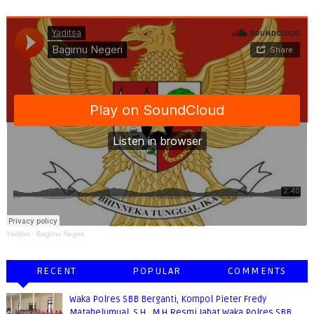
Yaditsa
·
Bagimu Negeri
RECENT
POPULAR
COMMENTS
Waka Polres SBB Berganti, Kompol Pieter Fredy
Matahelumual, S.H., M.H Resmi Jabat Waka Polres SBB