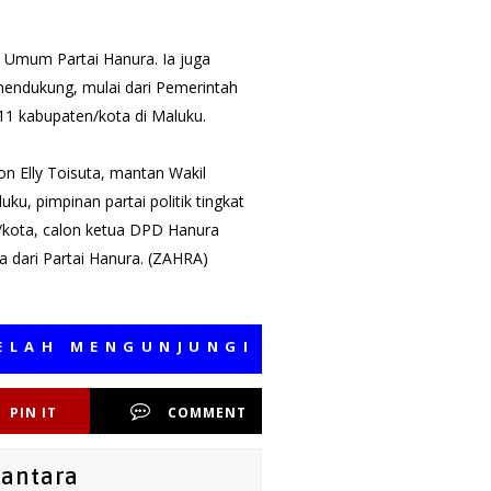
 Umum Partai Hanura. Ia juga
endukung, mulai dari Pemerintah
11 kabupaten/kota di Maluku.
on Elly Toisuta, mantan Wakil
u, pimpinan partai politik tingkat
n/kota, calon ketua DPD Hanura
 dari Partai Hanura. (ZAHRA)
MENGUNJUNGI MEDIA KAMI, SEMOGA B
PIN IT
COMMENT
santara