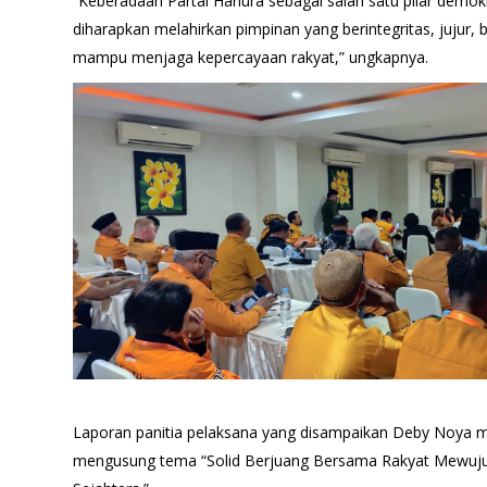
“Keberadaan Partai Hanura sebagai salah satu pilar demokr
diharapkan melahirkan pimpinan yang berintegritas, jujur,
mampu menjaga kepercayaan rakyat,” ungkapnya.
Laporan panitia pelaksana yang disampaikan Deby Noya 
mengusung tema “Solid Berjuang Bersama Rakyat Mewuju