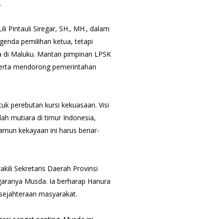
.
i Pintauli Siregar, SH., MH., dalam
nda pemilihan ketua, tetapi
 di Maluku. Mantan pimpinan LPSK
erta mendorong pemerintahan
ntuk perebutan kursi kekuasaan. Visi
lah mutiara di timur Indonesia,
amun kekayaan ini harus benar-
li Sekretaris Daerah Provinsi
ggaranya Musda. Ia berharap Hanura
sejahteraan masyarakat.