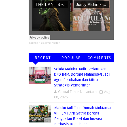
Yaditsa
·
Bagimu Negeri
RECENT
POPULAR
COMMENTS
Sekda Maluku Hadiri Pelantikan
DPD IMM, Dorong Mahasiswa Jadi
Agen Perubahan dan Mitra
Strategis Pemerintah
Global Timur Nusantara
Aug
08, 2026
Maluku Jadi Tuan Rumah Muktamar
VIII ICMI, Arif Satria Dorong
Penguatan Riset dan Inovasi
Berbasis Kepulauan