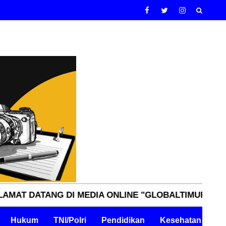
TANG DI MEDIA ONLINE "GLOBALTIMURNN.COM" INDE
Hukum
TNI/Polri
Pendidikan
Kesehatan
Pe