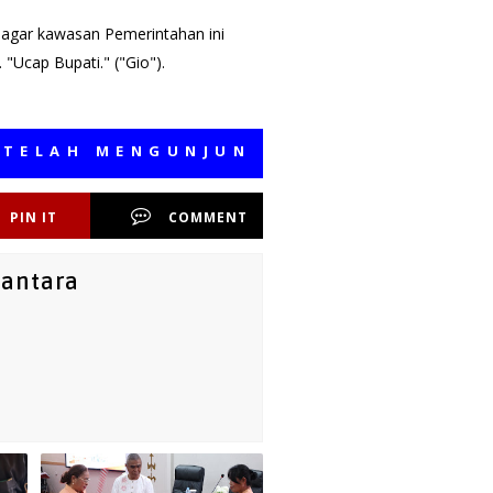
 agar kawasan Pemerintahan ini
"Ucap Bupati." ("Gio").
H MENGUNJUNGI MEDIA KAMI, SEMOG
PIN IT
COMMENT
santara