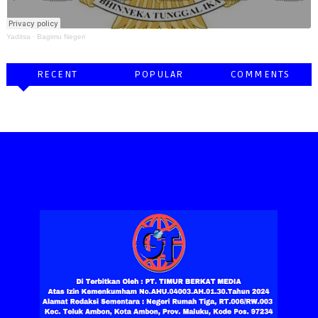
Yaditsa
·
Bagimu Negeri
RECENT
POPULAR
COMMENTS