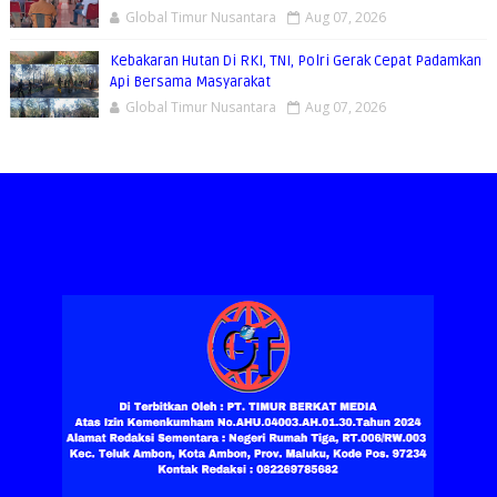
Global Timur Nusantara
Aug 07, 2026
Kebakaran Hutan Di RKI, TNI, Polri Gerak Cepat Padamkan
Api Bersama Masyarakat
Global Timur Nusantara
Aug 07, 2026