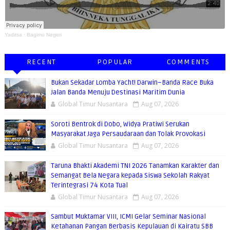
Yaditsa
·
Bagimu Negeri
RECENT
POPULAR
COMMENTS
Bukan Sekadar Lomba Yacht! Darwin–Banda Race Buka
Jalan Banda Menuju Destinasi Maritim Dunia
Global Timur Nusantara
Aug 07, 2026
Soroti Bentrok di Dobo, Widya Pratiwi Serukan
Masyarakat Jaga Persaudaraan dan Tolak Provokasi
Global Timur Nusantara
Aug 07, 2026
Taruna Bhakti Akademi TNI 2026 Tanamkan Karakter dan
Semangat Bela Negara kepada Siswa Sekolah Rakyat
Terintegrasi 74 Kota Tual
Global Timur Nusantara
Aug 07, 2026
Sambut Muktamar VIII, ICMI Gelar Seminar Nasional
Ketahanan Pangan Berbasis Kepulauan di Kairatu SBB