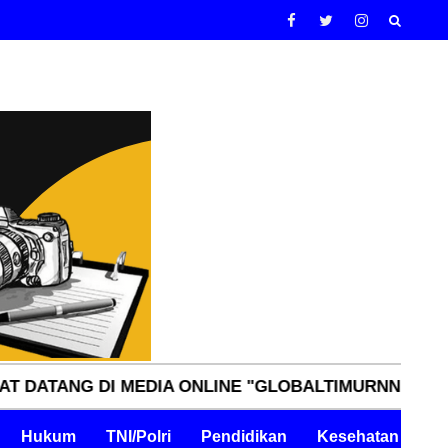
DI MEDIA ONLINE "GLOBALTIMURNN.COM" INDEPENDE
Hukum
TNI/Polri
Pendidikan
Kesehatan
Pe