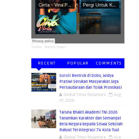
Yaditsa
·
Bagimu Negeri
ERMANFAAT
RECENT
POPULAR
COMMENTS
Soroti Bentrok di Dobo, Widya
Pratiwi Serukan Masyarakat Jaga
Persaudaraan dan Tolak Provokasi
Global Timur Nusantara
Aug
07, 2026
Taruna Bhakti Akademi TNI 2026
Tanamkan Karakter dan Semangat
Bela Negara kepada Siswa Sekolah
Rakyat Terintegrasi 74 Kota Tual
Global Timur Nusantara
Aug