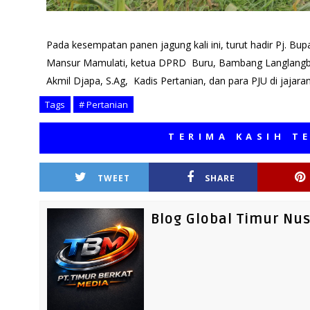
Pada kesempatan panen jagung kali ini, turut hadir Pj. Bupati
Mansur Mamulati, ketua DPRD Buru, Bambang Langlangb
Akmil Djapa, S.Ag, Kadis Pertanian, dan para PJU di jajaran
Tags
# Pertanian
TERIMA KASIH TELAH M
TWEET
SHARE
Blog Global Timur Nu