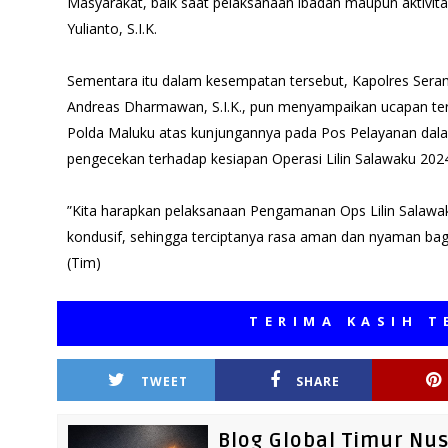
Masyarakat, baik saat pelaksanaan ibadah maupun aktivit
Yulianto, S.I.K.
Sementara itu dalam kesempatan tersebut, Kapolres Ser
Andreas Dharmawan, S.I.K., pun menyampaikan ucapan ter
Polda Maluku atas kunjungannya pada Pos Pelayanan dal
pengecekan terhadap kesiapan Operasi Lilin Salawaku 202
”Kita harapkan pelaksanaan Pengamanan Ops Lilin Salawak
kondusif, sehingga terciptanya rasa aman dan nyaman bag
(Tim)
TERIMA KASIH TELAH M
TWEET
SHARE
Blog Global Timur Nu