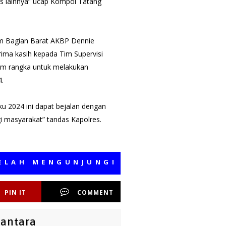
as lainnya” ucap Kompol Tatang
am Bagian Barat AKBP Dennie
ima kasih kepada Tim Supervisi
am rangka untuk melakukan
4.
u 2024 ini dapat bejalan dengan
i masyarakat” tandas Kapolres.
ENGUNJUNGI MEDIA KAMI, SEMOGA B
PIN IT
COMMENT
santara