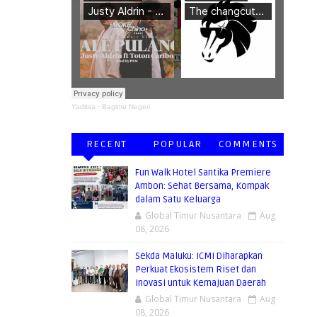
Yaditsa
·
Bagimu Negeri
RECENT
POPULAR
COMMENTS
Fun Walk Hotel Santika Premiere
Ambon: Sehat Bersama, Kompak
dalam Satu Keluarga
Global Timur Nusantara
Aug
08, 2026
Sekda Maluku: ICMI Diharapkan
Perkuat Ekosistem Riset dan
Inovasi untuk Kemajuan Daerah
Global Timur Nusantara
Aug
08, 2026